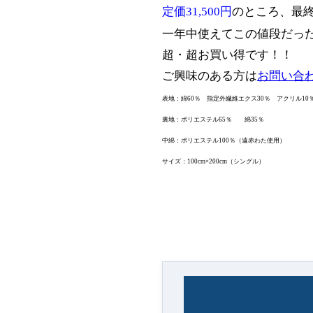
定価31,500円
のところ、最
一年中使えてこの値段だっ
超・超お買い得です！！
ご興味のある方は
お問い合
表地：綿60％ 指定外繊維エクス30％ アクリル
裏地：ポリエステル65％ 綿35％
中綿：ポリエステル100％（遠赤わた使用）
サイズ：100cm×200cm（シングル）