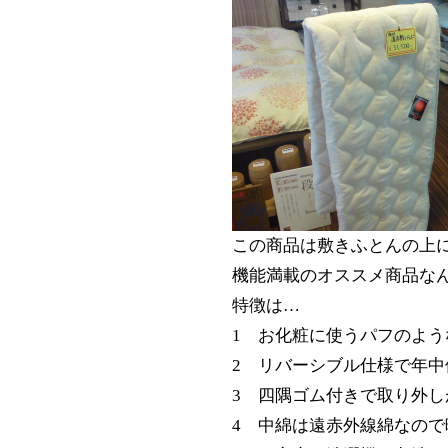
この商品は敷きふとんの上
機能満載のオススメ商品な
特徴は…
1 お化粧に使うパフのよ
2 リバーシブル仕様で年
3 四隅ゴム付きで取り外
4 中綿は遠赤外線綿なので