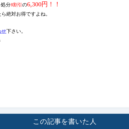
6,300円！！
終処分
の
8割引
たら絶対お得ですよね。
わせ
下さい。
10％
この記事を書いた人