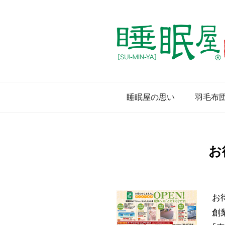
睡眠屋の思い
羽毛布
お
お
創