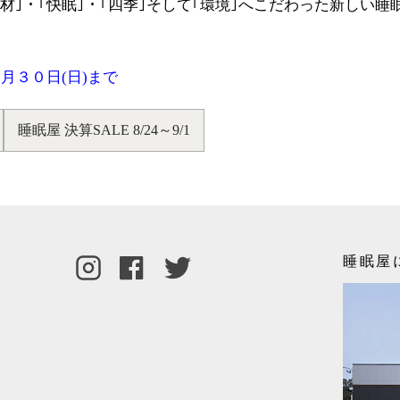
素材｣・｢快眠｣・｢四季｣そして｢環境｣へこだわった新しい
6月３０日(日)まで
睡眠屋 決算SALE 8/24～9/1
睡眠屋