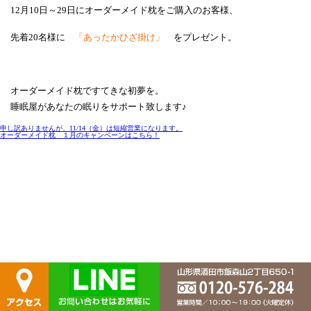
12月10日～29日にオーダーメイド枕をご購入のお客様、
先着20名様に
「あったかひざ掛け」
をプレゼント。
オーダーメイド枕ですてきな初夢を。
睡眠屋があなたの眠りをサポート致します♪
申し訳ありませんが、11/14（金）は短縮営業になります。
オーダーメイド枕 １月のキャンペーンはこちら！