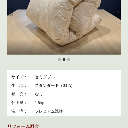
サイズ：
セミダブル
生 地：
スタンダード（03-A)
補 充：
なし
仕上量：
1.5㎏
洗 浄：
プレミアム洗浄
リフォーム料金