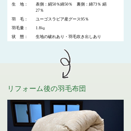
生 地：
表側：絹50％綿50％ 裏側：綿73％ 絹
27％
羽 毛：
ユーゴスラビア産グース95％
羽毛量：
1.8㎏
状 態：
生地の破れあり・羽毛吹き出しあり
リフォーム後の羽毛布団