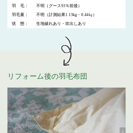
羽 毛：
不明（グース93％前後）
羽毛量：
不明（計測結果1.13kg・0.44㎏）
状 態：
生地破れあり・吹出しあり
リフォーム後の羽毛布団