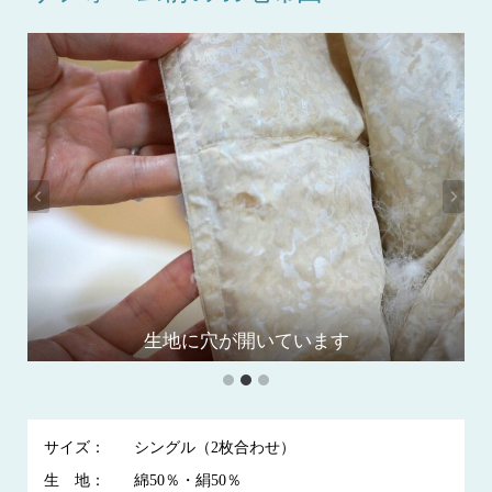
2枚合わせの羽毛布団を預かりました
1gの羽毛を新品と比べてみました
生地に穴が開いています
サイズ：
シングル（2枚合わせ）
生 地：
綿50％・絹50％