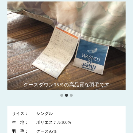
グースダウン95％の高品質な羽毛です
羽毛布団の全体画像です
サイズ：
シングル
生 地：
ポリエステル100％
羽 毛：
グース95％