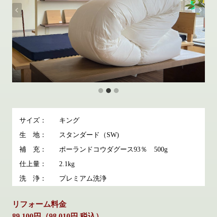
サイズ：
キング
生 地：
スタンダード（SW)
補 充：
ポーランドコウダグース93％ 500g
仕上量：
2.1kg
洗 浄：
プレミアム洗浄
リフォーム料金
89,100円（98,010円 税込）