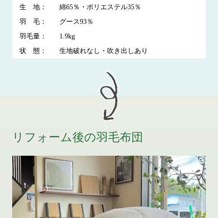
生 地：
綿65％・ポリエステル35％
羽 毛：
グース93％
羽毛量：
1.9kg
状 態：
生地破れなし・吹き出しあり
リフォーム後の羽毛布団