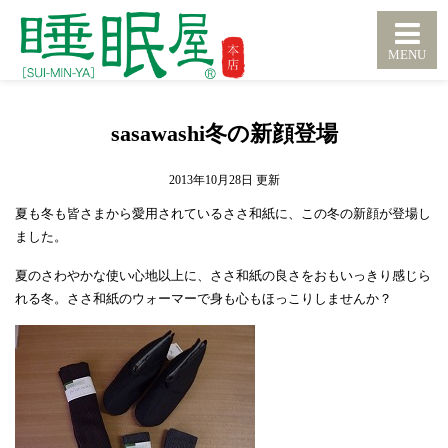
sasawashi冬の新顔登場
2013年10月28日
夏も冬も皆さまから愛用されているささ和紙に、この冬の新顔が登場し
ました。
夏のさわやかな使い心地以上に、ささ和紙の良さをおもいっきり感じら
れる冬。ささ和紙のウォーマーで身も心もほっこりしませんか？