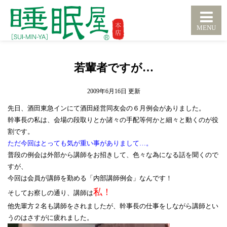
若輩者ですが…
2009年6月16日
先日、酒田東急インにて酒田経営同友会の６月例会がありました。
幹事長の私は、会場の段取りとか諸々の手配等何かと細々と動くのが役
割です。
ただ今回はとっても気が重い事がありまして…。
普段の例会は外部から講師をお招きして、色々な為になる話を聞くので
すが、
今回は会員が講師を勤める「内部講師例会」なんです！
私！
そしてお察しの通り、講師は
他先輩方２名も講師をされましたが、幹事長の仕事をしながら講師とい
うのはさすがに疲れました。