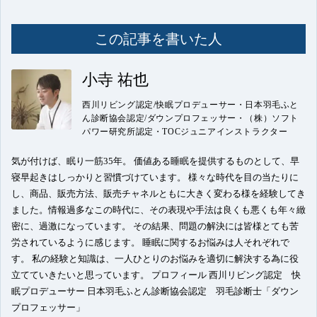
この記事を書いた人
小寺 祐也
西川リビング認定/快眠プロデューサー・日本羽毛ふと
ん診断協会認定/ダウンプロフェッサー・（株）ソフト
パワー研究所認定・TOCジュニアインストラクター
気が付けば、眠り一筋35年。 価値ある睡眠を提供するものとして、早
寝早起きはしっかりと習慣づけています。 様々な時代を目の当たりに
し、商品、販売方法、販売チャネルともに大きく変わる様を経験してき
ました。情報過多なこの時代に、その表現や手法は良くも悪くも年々緻
密に、過激になっています。 その結果、問題の解決には皆様とても苦
労されているように感じます。 睡眠に関するお悩みは人それぞれで
す。 私の経験と知識は、一人ひとりのお悩みを適切に解決する為に役
立てていきたいと思っています。 プロフィール 西川リビング認定 快
眠プロデューサー 日本羽毛ふとん診断協会認定 羽毛診断士「ダウン
プロフェッサー」