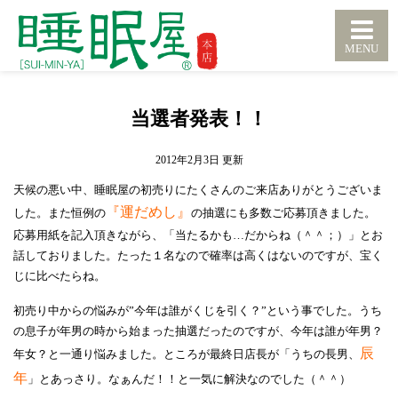
当選者発表！！
2012年2月3日
天候の悪い中、睡眠屋の初売りにたくさんのご来店ありがとうございま
『運だめし』
した。また恒例の
の抽選にも多数ご応募頂きました。
応募用紙を記入頂きながら、「当たるかも…だからね（＾＾；）」とお
話しておりました。たった１名なので確率は高くはないのですが、宝く
じに比べたらね。
初売り中からの悩みが”今年は誰がくじを引く？”という事でした。うち
の息子が年男の時から始まった抽選だったのですが、今年は誰が年男？
辰
年女？と一通り悩みました。ところが最終日店長が「うちの長男、
年
」とあっさり。なぁんだ！！と一気に解決なのでした（＾＾）