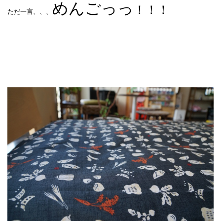
めんごっっ
！！！
ただ一言、、、