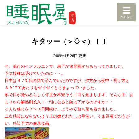
キタッー（＞♢＜）！！
2009年1月26日
今、流行のインフルエンザ、息子が保育園からもらってきました。
予防接種は受けていたのに・・。
日中は３７℃代の熱で済んでいたのですが、夕方から夜中・明け方と
３９’７℃あたりをゼイゼイとさまよっていました。
熱で目が覚めるらしく何度か不安そうに目を覚まします。そんな中、お
しりから解熱剤投入！！朝になると熱は下がるのですが・・
そんな感じを２〜３日間続け、ようやく熱も落ち着きました。
二次感染にならないよう上の娘とわたしは手洗い、くま笹液でのうが
い、感染予防の健康食品、