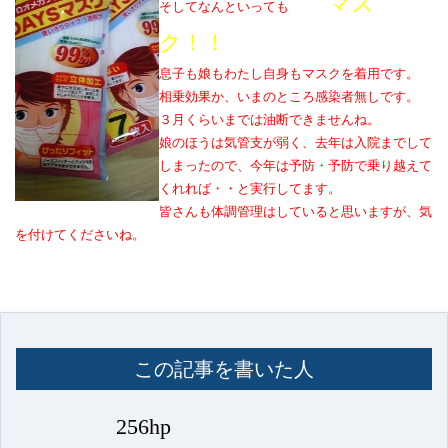
マス
そしてなんといっても
ク！！
息子も娘もわたし自身もマスクを着用です。
相乗効果か、いまのところ感染者無しです。
３月くらいまでは油断できませんね。
娘のほうは気管支が弱く、去年は入院までして
しまったので、今年は予防・予防で乗り越えて
くれれば・・と実行してます。
皆さんも体調管理はしていると思いますが、気
を付けてくださいね。
この記事を書いた人
256hp