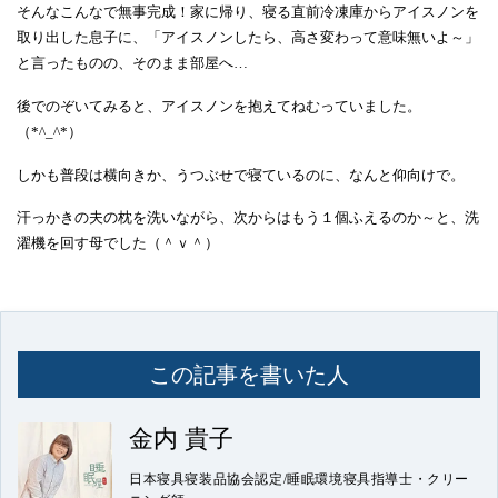
そんなこんなで無事完成！家に帰り、寝る直前冷凍庫からアイスノンを
取り出した息子に、「アイスノンしたら、高さ変わって意味無いよ～」
と言ったものの、そのまま部屋へ…
後でのぞいてみると、アイスノンを抱えてねむっていました。
（*^_^*）
しかも普段は横向きか、うつぶせで寝ているのに、なんと仰向けで。
汗っかきの夫の枕を洗いながら、次からはもう１個ふえるのか～と、洗
濯機を回す母でした（＾ｖ＾）
この記事を書いた人
金内 貴子
日本寝具寝装品協会認定/睡眠環境寝具指導士・クリー