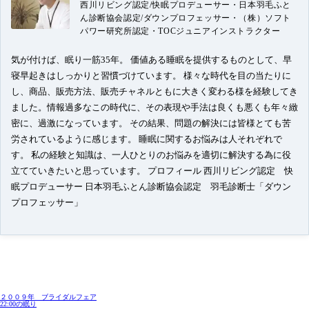
西川リビング認定/快眠プロデューサー・日本羽毛ふと
ん診断協会認定/ダウンプロフェッサー・（株）ソフト
パワー研究所認定・TOCジュニアインストラクター
気が付けば、眠り一筋35年。 価値ある睡眠を提供するものとして、早
寝早起きはしっかりと習慣づけています。 様々な時代を目の当たりに
し、商品、販売方法、販売チャネルともに大きく変わる様を経験してき
ました。情報過多なこの時代に、その表現や手法は良くも悪くも年々緻
密に、過激になっています。 その結果、問題の解決には皆様とても苦
労されているように感じます。 睡眠に関するお悩みは人それぞれで
す。 私の経験と知識は、一人ひとりのお悩みを適切に解決する為に役
立てていきたいと思っています。 プロフィール 西川リビング認定 快
眠プロデューサー 日本羽毛ふとん診断協会認定 羽毛診断士「ダウン
プロフェッサー」
２００９年 ブライダルフェア
22:00の眠り